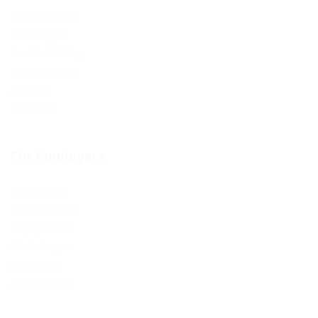
User Dashboard
CV Packages
Candidate Listing
Candidates Grid
About us
Contact us
For Employers
Post New Job
Employer Listing
Employers Grid
Job Packages
Jobs Listing
Jobs Style Grid