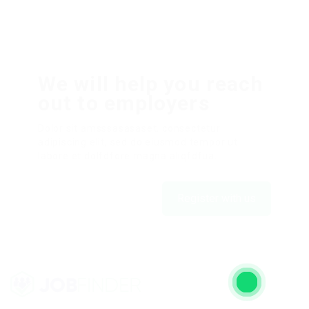
We will help you reach
out to employers
Dolor sit amsssasasaset, consectetur
adipiscing elit, sed do eiusmod tempor ut
labore et dolfdfore magna aliqfdfua.
Register with us