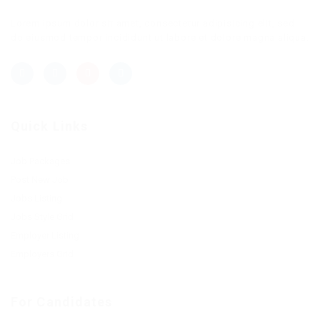
Lorem ipsum dolor sit amet, consectetur adipisicing elit, sed
do eiusmod tempor incididunt ut labore et dolore magna aliqua.
Quick Links
Job Packages
Post New Job
Jobs Listing
Jobs Style Grid
Employer Listing
Employers Grid
For Candidates