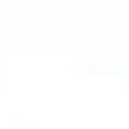
Home
Jobs
Employers
Candidates
Packages
Pages
0
Post New Job
Ukrgo